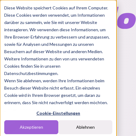
Diese Website speichert Cookies auf Ihrem Computer.
Diese Cookies werden verwendet, um Informationen
darüber zu sammeln, wie Sie mit unserer Website
interagieren. Wir verwenden diese Informationen, um
Ihre Browser-Erfahrung zu verbessern und anzupassen,
Features
sowie für Analysen und Messungen zu unseren
Solutions
Besuchern auf dieser Website und anderen Medien.
Blog
Charts
Rabatt Codes
Pakete
Weitere Informationen zu den von uns verwendeten
Cookies finden Sie in unseren
Datenschutzbestimmungen.
Wenn Sie ablehnen, werden Ihre Informationen beim
Login
Besuch dieser Website nicht erfasst. Ein einzelnes
Melde dich bei Nindo an
Cookie wird in Ihrem Browser gesetzt, um daran zu
erinnern, dass Sie nicht nachverfolgt werden möchten.
Du hast noch keinen Account?
Registrieren
Cookie-Einstellungen
Akzeptieren
Ablehnen