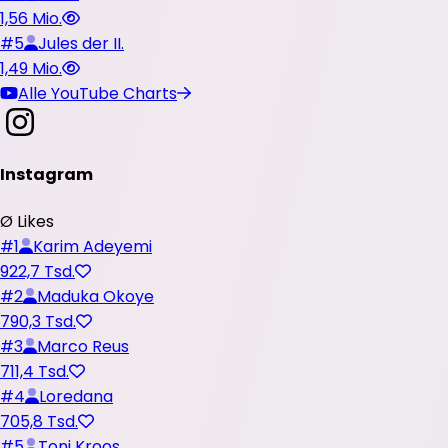
1,56 Mio.
#
5
Jules der II.
1,49 Mio.
Alle YouTube Charts
Instagram
Ø Likes
#
1
Karim Adeyemi
922,7 Tsd.
#
2
Maduka Okoye
790,3 Tsd.
#
3
Marco Reus
711,4 Tsd.
#
4
Loredana
705,8 Tsd.
#
5
Toni Kroos