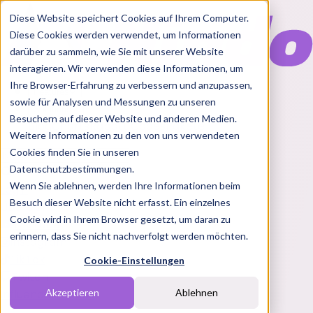
Diese Website speichert Cookies auf Ihrem Computer.
Diese Cookies werden verwendet, um Informationen
darüber zu sammeln, wie Sie mit unserer Website
interagieren. Wir verwenden diese Informationen, um
Ihre Browser-Erfahrung zu verbessern und anzupassen,
Features
sowie für Analysen und Messungen zu unseren
Solutions
Besuchern auf dieser Website und anderen Medien.
Blog
Charts
Rabatt Codes
Pakete
Weitere Informationen zu den von uns verwendeten
Cookies finden Sie in unseren
Datenschutzbestimmungen.
Wenn Sie ablehnen, werden Ihre Informationen beim
Login
Besuch dieser Website nicht erfasst. Ein einzelnes
Übersicht
Cookie wird in Ihrem Browser gesetzt, um daran zu
YouTube
erinnern, dass Sie nicht nachverfolgt werden möchten.
Instagram
TikTok
Cookie-Einstellungen
Twitch
Influencer
Brands
Akzeptieren
Ablehnen