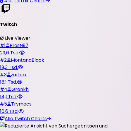
Alle TikTok Charts
Twitch
Ø Live Viewer
#
1
EliasN97
29,6 Tsd.
#
2
MontanaBlack
19,3 Tsd.
#
3
zarbex
18,1 Tsd.
#
4
Gronkh
14,1 Tsd.
#
5
Trymacs
10,6 Tsd.
Alle Twitch Charts