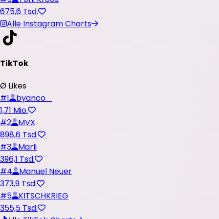
675,6 Tsd.
Alle Instagram Charts
TikTok
Ø Likes
#
1
byanco_
1,71 Mio.
#
2
MVX
898,6 Tsd.
#
3
Marli
396,1 Tsd.
#
4
Manuel Neuer
373,9 Tsd.
#
5
KITSCHKRIEG
355,5 Tsd.