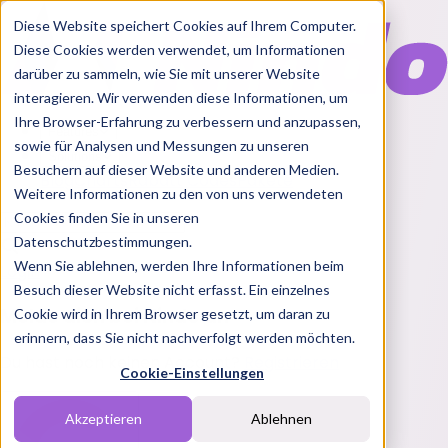
Diese Website speichert Cookies auf Ihrem Computer.
Diese Cookies werden verwendet, um Informationen
darüber zu sammeln, wie Sie mit unserer Website
interagieren. Wir verwenden diese Informationen, um
Ihre Browser-Erfahrung zu verbessern und anzupassen,
Features
sowie für Analysen und Messungen zu unseren
Solutions
Besuchern auf dieser Website und anderen Medien.
Blog
Charts
Rabatt Codes
Pakete
Weitere Informationen zu den von uns verwendeten
Cookies finden Sie in unseren
Datenschutzbestimmungen.
Wenn Sie ablehnen, werden Ihre Informationen beim
Login
Besuch dieser Website nicht erfasst. Ein einzelnes
Melde dich bei Nindo an
Cookie wird in Ihrem Browser gesetzt, um daran zu
erinnern, dass Sie nicht nachverfolgt werden möchten.
Du hast noch keinen Account?
Registrieren
Cookie-Einstellungen
Akzeptieren
Ablehnen