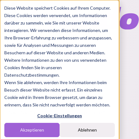
Diese Website speichert Cookies auf Ihrem Computer.
Diese Cookies werden verwendet, um Informationen
darüber zu sammeln, wie Sie mit unserer Website
interagieren. Wir verwenden diese Informationen, um
Ihre Browser-Erfahrung zu verbessern und anzupassen,
Features
sowie für Analysen und Messungen zu unseren
Solutions
Besuchern auf dieser Website und anderen Medien.
Blog
Charts
Rabatt Codes
Pakete
Weitere Informationen zu den von uns verwendeten
Cookies finden Sie in unseren
Datenschutzbestimmungen.
Wenn Sie ablehnen, werden Ihre Informationen beim
Login
Besuch dieser Website nicht erfasst. Ein einzelnes
Melde dich bei Nindo an
Cookie wird in Ihrem Browser gesetzt, um daran zu
erinnern, dass Sie nicht nachverfolgt werden möchten.
Du hast noch keinen Account?
Registrieren
Cookie-Einstellungen
Akzeptieren
Ablehnen