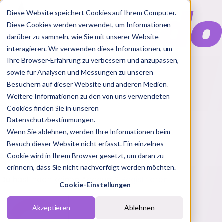
Diese Website speichert Cookies auf Ihrem Computer.
Diese Cookies werden verwendet, um Informationen
darüber zu sammeln, wie Sie mit unserer Website
interagieren. Wir verwenden diese Informationen, um
Ihre Browser-Erfahrung zu verbessern und anzupassen,
Features
sowie für Analysen und Messungen zu unseren
Solutions
Besuchern auf dieser Website und anderen Medien.
Blog
Charts
Rabatt Codes
Pakete
Weitere Informationen zu den von uns verwendeten
Cookies finden Sie in unseren
Datenschutzbestimmungen.
Wenn Sie ablehnen, werden Ihre Informationen beim
Login
Besuch dieser Website nicht erfasst. Ein einzelnes
Melde dich bei Nindo an
Cookie wird in Ihrem Browser gesetzt, um daran zu
erinnern, dass Sie nicht nachverfolgt werden möchten.
Du hast noch keinen Account?
Registrieren
Cookie-Einstellungen
Akzeptieren
Ablehnen