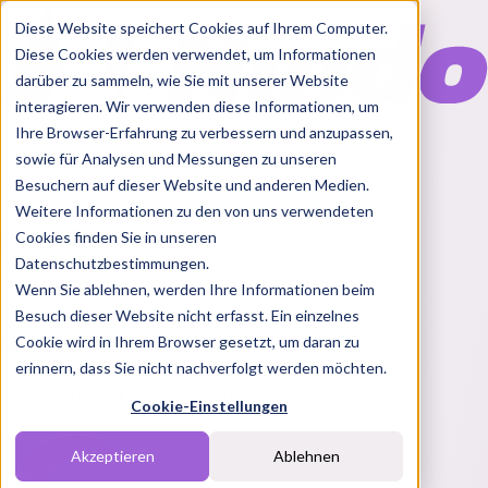
Diese Website speichert Cookies auf Ihrem Computer.
Diese Cookies werden verwendet, um Informationen
darüber zu sammeln, wie Sie mit unserer Website
interagieren. Wir verwenden diese Informationen, um
Ihre Browser-Erfahrung zu verbessern und anzupassen,
Features
sowie für Analysen und Messungen zu unseren
Solutions
Besuchern auf dieser Website und anderen Medien.
Blog
Charts
Rabatt Codes
Pakete
Weitere Informationen zu den von uns verwendeten
Cookies finden Sie in unseren
Datenschutzbestimmungen.
Wenn Sie ablehnen, werden Ihre Informationen beim
Login
Besuch dieser Website nicht erfasst. Ein einzelnes
Melde dich bei Nindo an
Cookie wird in Ihrem Browser gesetzt, um daran zu
erinnern, dass Sie nicht nachverfolgt werden möchten.
Du hast noch keinen Account?
Registrieren
Cookie-Einstellungen
Akzeptieren
Ablehnen