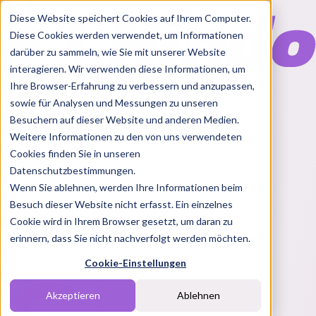
Diese Website speichert Cookies auf Ihrem Computer.
Diese Cookies werden verwendet, um Informationen
darüber zu sammeln, wie Sie mit unserer Website
interagieren. Wir verwenden diese Informationen, um
Ihre Browser-Erfahrung zu verbessern und anzupassen,
Features
sowie für Analysen und Messungen zu unseren
Solutions
Besuchern auf dieser Website und anderen Medien.
Blog
Charts
Rabatt Codes
Pakete
Weitere Informationen zu den von uns verwendeten
Cookies finden Sie in unseren
Datenschutzbestimmungen.
Wenn Sie ablehnen, werden Ihre Informationen beim
Login
Besuch dieser Website nicht erfasst. Ein einzelnes
Melde dich bei Nindo an
Cookie wird in Ihrem Browser gesetzt, um daran zu
erinnern, dass Sie nicht nachverfolgt werden möchten.
Du hast noch keinen Account?
Registrieren
Cookie-Einstellungen
Akzeptieren
Ablehnen