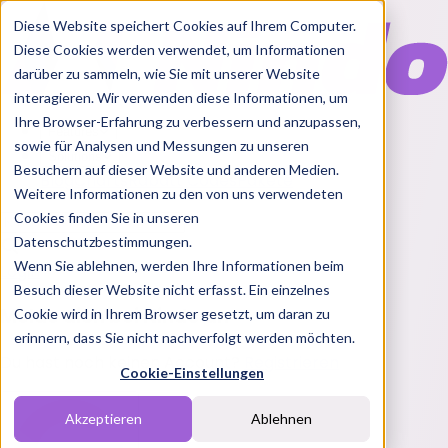
Diese Website speichert Cookies auf Ihrem Computer.
Diese Cookies werden verwendet, um Informationen
darüber zu sammeln, wie Sie mit unserer Website
interagieren. Wir verwenden diese Informationen, um
Ihre Browser-Erfahrung zu verbessern und anzupassen,
Features
sowie für Analysen und Messungen zu unseren
Solutions
Besuchern auf dieser Website und anderen Medien.
Blog
Charts
Rabatt Codes
Pakete
Weitere Informationen zu den von uns verwendeten
Cookies finden Sie in unseren
Datenschutzbestimmungen.
Wenn Sie ablehnen, werden Ihre Informationen beim
Login
Besuch dieser Website nicht erfasst. Ein einzelnes
Melde dich bei Nindo an
Cookie wird in Ihrem Browser gesetzt, um daran zu
erinnern, dass Sie nicht nachverfolgt werden möchten.
Du hast noch keinen Account?
Registrieren
Cookie-Einstellungen
Akzeptieren
Ablehnen