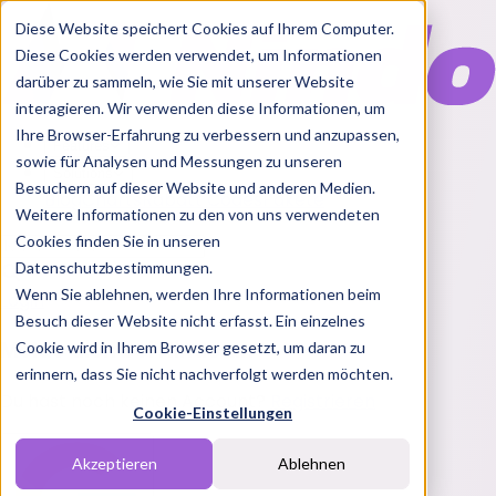
Diese Website speichert Cookies auf Ihrem Computer.
Diese Cookies werden verwendet, um Informationen
darüber zu sammeln, wie Sie mit unserer Website
interagieren. Wir verwenden diese Informationen, um
Ihre Browser-Erfahrung zu verbessern und anzupassen,
Features
sowie für Analysen und Messungen zu unseren
Solutions
Besuchern auf dieser Website und anderen Medien.
Blog
Charts
Rabatt Codes
Pakete
Weitere Informationen zu den von uns verwendeten
Cookies finden Sie in unseren
Datenschutzbestimmungen.
Wenn Sie ablehnen, werden Ihre Informationen beim
Login
Besuch dieser Website nicht erfasst. Ein einzelnes
Melde dich bei Nindo an
Cookie wird in Ihrem Browser gesetzt, um daran zu
erinnern, dass Sie nicht nachverfolgt werden möchten.
Du hast noch keinen Account?
Registrieren
Cookie-Einstellungen
Akzeptieren
Ablehnen