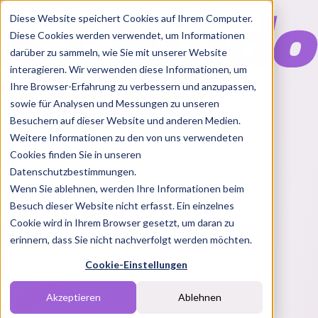
Diese Website speichert Cookies auf Ihrem Computer.
Diese Cookies werden verwendet, um Informationen
darüber zu sammeln, wie Sie mit unserer Website
interagieren. Wir verwenden diese Informationen, um
Ihre Browser-Erfahrung zu verbessern und anzupassen,
Features
sowie für Analysen und Messungen zu unseren
Solutions
Besuchern auf dieser Website und anderen Medien.
Blog
Charts
Rabatt Codes
Pakete
Weitere Informationen zu den von uns verwendeten
Cookies finden Sie in unseren
Datenschutzbestimmungen.
Wenn Sie ablehnen, werden Ihre Informationen beim
Login
Besuch dieser Website nicht erfasst. Ein einzelnes
Melde dich bei Nindo an
Cookie wird in Ihrem Browser gesetzt, um daran zu
erinnern, dass Sie nicht nachverfolgt werden möchten.
Du hast noch keinen Account?
Registrieren
Cookie-Einstellungen
Akzeptieren
Ablehnen