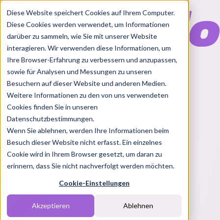
Diese Website speichert Cookies auf Ihrem Computer.
Diese Cookies werden verwendet, um Informationen
darüber zu sammeln, wie Sie mit unserer Website
interagieren. Wir verwenden diese Informationen, um
Ihre Browser-Erfahrung zu verbessern und anzupassen,
Features
sowie für Analysen und Messungen zu unseren
Solutions
Besuchern auf dieser Website und anderen Medien.
Blog
Charts
Rabatt Codes
Pakete
Weitere Informationen zu den von uns verwendeten
Cookies finden Sie in unseren
Datenschutzbestimmungen.
Wenn Sie ablehnen, werden Ihre Informationen beim
Login
Besuch dieser Website nicht erfasst. Ein einzelnes
Melde dich bei Nindo an
Cookie wird in Ihrem Browser gesetzt, um daran zu
erinnern, dass Sie nicht nachverfolgt werden möchten.
Du hast noch keinen Account?
Registrieren
Cookie-Einstellungen
Akzeptieren
Ablehnen