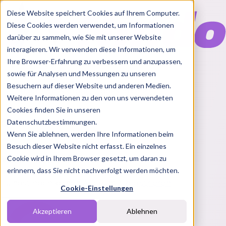
Diese Website speichert Cookies auf Ihrem Computer.
Diese Cookies werden verwendet, um Informationen
darüber zu sammeln, wie Sie mit unserer Website
interagieren. Wir verwenden diese Informationen, um
Ihre Browser-Erfahrung zu verbessern und anzupassen,
Features
sowie für Analysen und Messungen zu unseren
Solutions
Besuchern auf dieser Website und anderen Medien.
Blog
Charts
Rabatt Codes
Pakete
Weitere Informationen zu den von uns verwendeten
Cookies finden Sie in unseren
Datenschutzbestimmungen.
Wenn Sie ablehnen, werden Ihre Informationen beim
Login
Besuch dieser Website nicht erfasst. Ein einzelnes
Melde dich bei Nindo an
Cookie wird in Ihrem Browser gesetzt, um daran zu
erinnern, dass Sie nicht nachverfolgt werden möchten.
Du hast noch keinen Account?
Registrieren
Cookie-Einstellungen
Akzeptieren
Ablehnen