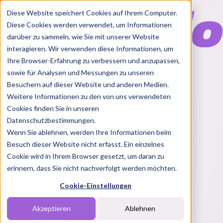
Diese Website speichert Cookies auf Ihrem Computer.
Diese Cookies werden verwendet, um Informationen
darüber zu sammeln, wie Sie mit unserer Website
interagieren. Wir verwenden diese Informationen, um
Ihre Browser-Erfahrung zu verbessern und anzupassen,
Features
sowie für Analysen und Messungen zu unseren
Solutions
Besuchern auf dieser Website und anderen Medien.
Blog
Charts
Rabatt Codes
Pakete
Weitere Informationen zu den von uns verwendeten
Cookies finden Sie in unseren
Datenschutzbestimmungen.
Wenn Sie ablehnen, werden Ihre Informationen beim
Login
Besuch dieser Website nicht erfasst. Ein einzelnes
Melde dich bei Nindo an
Cookie wird in Ihrem Browser gesetzt, um daran zu
erinnern, dass Sie nicht nachverfolgt werden möchten.
Du hast noch keinen Account?
Registrieren
Cookie-Einstellungen
Akzeptieren
Ablehnen