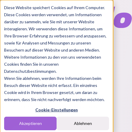
Diese Website speichert Cookies auf Ihrem Computer.
Diese Cookies werden verwendet, um Informationen
darüber zu sammeln, wie Sie mit unserer Website
interagieren. Wir verwenden diese Informationen, um
Ihre Browser-Erfahrung zu verbessern und anzupassen,
Features
sowie für Analysen und Messungen zu unseren
Solutions
Besuchern auf dieser Website und anderen Medien.
Blog
Charts
Rabatt Codes
Pakete
Weitere Informationen zu den von uns verwendeten
Cookies finden Sie in unseren
Datenschutzbestimmungen.
Wenn Sie ablehnen, werden Ihre Informationen beim
Login
Besuch dieser Website nicht erfasst. Ein einzelnes
Melde dich bei Nindo an
Cookie wird in Ihrem Browser gesetzt, um daran zu
erinnern, dass Sie nicht nachverfolgt werden möchten.
Du hast noch keinen Account?
Registrieren
Cookie-Einstellungen
Akzeptieren
Ablehnen