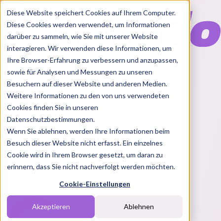
Diese Website speichert Cookies auf Ihrem Computer.
Diese Cookies werden verwendet, um Informationen
darüber zu sammeln, wie Sie mit unserer Website
interagieren. Wir verwenden diese Informationen, um
Ihre Browser-Erfahrung zu verbessern und anzupassen,
Features
sowie für Analysen und Messungen zu unseren
Solutions
Besuchern auf dieser Website und anderen Medien.
Blog
Charts
Rabatt Codes
Pakete
Weitere Informationen zu den von uns verwendeten
Cookies finden Sie in unseren
Datenschutzbestimmungen.
Wenn Sie ablehnen, werden Ihre Informationen beim
Login
Besuch dieser Website nicht erfasst. Ein einzelnes
Melde dich bei Nindo an
Cookie wird in Ihrem Browser gesetzt, um daran zu
erinnern, dass Sie nicht nachverfolgt werden möchten.
Du hast noch keinen Account?
Registrieren
Cookie-Einstellungen
Akzeptieren
Ablehnen