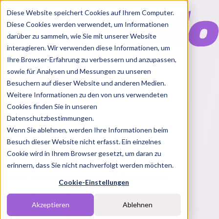
Diese Website speichert Cookies auf Ihrem Computer.
Diese Cookies werden verwendet, um Informationen
darüber zu sammeln, wie Sie mit unserer Website
interagieren. Wir verwenden diese Informationen, um
Ihre Browser-Erfahrung zu verbessern und anzupassen,
Features
sowie für Analysen und Messungen zu unseren
Solutions
Besuchern auf dieser Website und anderen Medien.
Blog
Charts
Rabatt Codes
Pakete
Weitere Informationen zu den von uns verwendeten
Cookies finden Sie in unseren
Datenschutzbestimmungen.
Wenn Sie ablehnen, werden Ihre Informationen beim
Login
Besuch dieser Website nicht erfasst. Ein einzelnes
Melde dich bei Nindo an
Cookie wird in Ihrem Browser gesetzt, um daran zu
erinnern, dass Sie nicht nachverfolgt werden möchten.
Du hast noch keinen Account?
Registrieren
Cookie-Einstellungen
Akzeptieren
Ablehnen