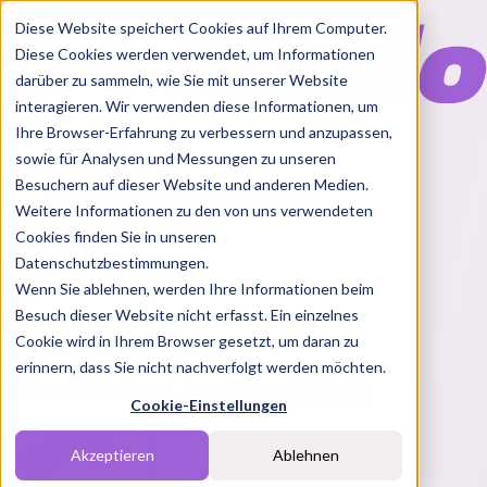
Diese Website speichert Cookies auf Ihrem Computer.
Diese Cookies werden verwendet, um Informationen
darüber zu sammeln, wie Sie mit unserer Website
interagieren. Wir verwenden diese Informationen, um
Ihre Browser-Erfahrung zu verbessern und anzupassen,
Features
sowie für Analysen und Messungen zu unseren
Solutions
Besuchern auf dieser Website und anderen Medien.
Blog
Charts
Rabatt Codes
Pakete
Weitere Informationen zu den von uns verwendeten
Cookies finden Sie in unseren
Datenschutzbestimmungen.
Wenn Sie ablehnen, werden Ihre Informationen beim
Login
Besuch dieser Website nicht erfasst. Ein einzelnes
Melde dich bei Nindo an
Cookie wird in Ihrem Browser gesetzt, um daran zu
erinnern, dass Sie nicht nachverfolgt werden möchten.
Du hast noch keinen Account?
Registrieren
Cookie-Einstellungen
Akzeptieren
Ablehnen