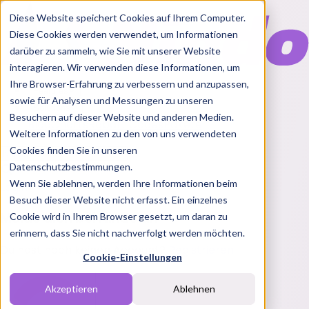
Diese Website speichert Cookies auf Ihrem Computer.
Diese Cookies werden verwendet, um Informationen
darüber zu sammeln, wie Sie mit unserer Website
interagieren. Wir verwenden diese Informationen, um
Ihre Browser-Erfahrung zu verbessern und anzupassen,
Features
sowie für Analysen und Messungen zu unseren
Solutions
Besuchern auf dieser Website und anderen Medien.
Blog
Charts
Rabatt Codes
Pakete
Weitere Informationen zu den von uns verwendeten
Cookies finden Sie in unseren
Datenschutzbestimmungen.
Wenn Sie ablehnen, werden Ihre Informationen beim
Login
Besuch dieser Website nicht erfasst. Ein einzelnes
Melde dich bei Nindo an
Cookie wird in Ihrem Browser gesetzt, um daran zu
erinnern, dass Sie nicht nachverfolgt werden möchten.
Du hast noch keinen Account?
Registrieren
Cookie-Einstellungen
Akzeptieren
Ablehnen