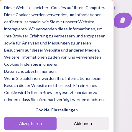
Diese Website speichert Cookies auf Ihrem Computer.
Diese Cookies werden verwendet, um Informationen
darüber zu sammeln, wie Sie mit unserer Website
interagieren. Wir verwenden diese Informationen, um
Ihre Browser-Erfahrung zu verbessern und anzupassen,
Features
sowie für Analysen und Messungen zu unseren
Solutions
Besuchern auf dieser Website und anderen Medien.
Blog
Charts
Rabatt Codes
Pakete
Weitere Informationen zu den von uns verwendeten
Cookies finden Sie in unseren
Datenschutzbestimmungen.
Wenn Sie ablehnen, werden Ihre Informationen beim
Login
Besuch dieser Website nicht erfasst. Ein einzelnes
Melde dich bei Nindo an
Cookie wird in Ihrem Browser gesetzt, um daran zu
erinnern, dass Sie nicht nachverfolgt werden möchten.
Du hast noch keinen Account?
Registrieren
Cookie-Einstellungen
Akzeptieren
Ablehnen