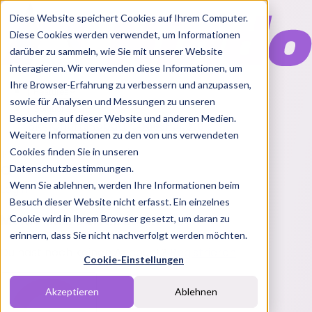
Diese Website speichert Cookies auf Ihrem Computer.
Diese Cookies werden verwendet, um Informationen
darüber zu sammeln, wie Sie mit unserer Website
interagieren. Wir verwenden diese Informationen, um
Ihre Browser-Erfahrung zu verbessern und anzupassen,
Features
sowie für Analysen und Messungen zu unseren
Solutions
Besuchern auf dieser Website und anderen Medien.
Blog
Charts
Rabatt Codes
Pakete
Weitere Informationen zu den von uns verwendeten
Cookies finden Sie in unseren
Datenschutzbestimmungen.
Wenn Sie ablehnen, werden Ihre Informationen beim
Login
Besuch dieser Website nicht erfasst. Ein einzelnes
Melde dich bei Nindo an
Cookie wird in Ihrem Browser gesetzt, um daran zu
erinnern, dass Sie nicht nachverfolgt werden möchten.
Du hast noch keinen Account?
Registrieren
Cookie-Einstellungen
Akzeptieren
Ablehnen