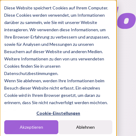
Diese Website speichert Cookies auf Ihrem Computer.
Diese Cookies werden verwendet, um Informationen
darüber zu sammeln, wie Sie mit unserer Website
interagieren. Wir verwenden diese Informationen, um
Ihre Browser-Erfahrung zu verbessern und anzupassen,
Features
sowie für Analysen und Messungen zu unseren
Solutions
Besuchern auf dieser Website und anderen Medien.
Blog
Charts
Rabatt Codes
Pakete
Weitere Informationen zu den von uns verwendeten
Cookies finden Sie in unseren
Datenschutzbestimmungen.
Wenn Sie ablehnen, werden Ihre Informationen beim
Login
Besuch dieser Website nicht erfasst. Ein einzelnes
Melde dich bei Nindo an
Cookie wird in Ihrem Browser gesetzt, um daran zu
erinnern, dass Sie nicht nachverfolgt werden möchten.
Du hast noch keinen Account?
Registrieren
Cookie-Einstellungen
Akzeptieren
Ablehnen