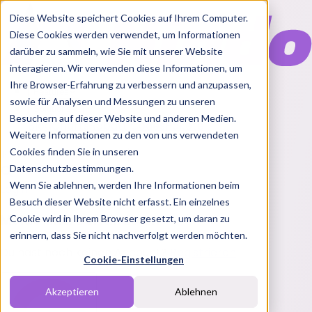
Diese Website speichert Cookies auf Ihrem Computer.
Diese Cookies werden verwendet, um Informationen
darüber zu sammeln, wie Sie mit unserer Website
interagieren. Wir verwenden diese Informationen, um
Ihre Browser-Erfahrung zu verbessern und anzupassen,
Features
sowie für Analysen und Messungen zu unseren
Solutions
Besuchern auf dieser Website und anderen Medien.
Blog
Charts
Rabatt Codes
Pakete
Weitere Informationen zu den von uns verwendeten
Cookies finden Sie in unseren
Datenschutzbestimmungen.
Wenn Sie ablehnen, werden Ihre Informationen beim
Login
Besuch dieser Website nicht erfasst. Ein einzelnes
Melde dich bei Nindo an
Cookie wird in Ihrem Browser gesetzt, um daran zu
erinnern, dass Sie nicht nachverfolgt werden möchten.
Du hast noch keinen Account?
Registrieren
Cookie-Einstellungen
Akzeptieren
Ablehnen