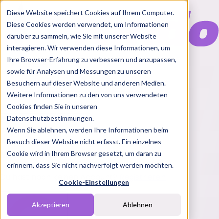
Diese Website speichert Cookies auf Ihrem Computer.
Diese Cookies werden verwendet, um Informationen
darüber zu sammeln, wie Sie mit unserer Website
interagieren. Wir verwenden diese Informationen, um
Ihre Browser-Erfahrung zu verbessern und anzupassen,
Features
sowie für Analysen und Messungen zu unseren
Solutions
Besuchern auf dieser Website und anderen Medien.
Blog
Charts
Rabatt Codes
Pakete
Weitere Informationen zu den von uns verwendeten
Cookies finden Sie in unseren
Datenschutzbestimmungen.
Wenn Sie ablehnen, werden Ihre Informationen beim
Login
Besuch dieser Website nicht erfasst. Ein einzelnes
Melde dich bei Nindo an
Cookie wird in Ihrem Browser gesetzt, um daran zu
erinnern, dass Sie nicht nachverfolgt werden möchten.
Du hast noch keinen Account?
Registrieren
Cookie-Einstellungen
Akzeptieren
Ablehnen