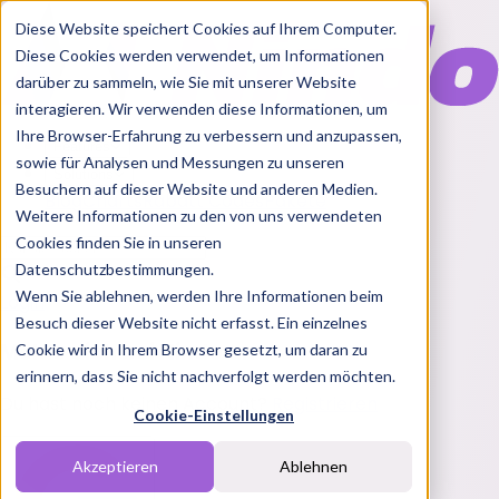
Diese Website speichert Cookies auf Ihrem Computer.
Diese Cookies werden verwendet, um Informationen
darüber zu sammeln, wie Sie mit unserer Website
interagieren. Wir verwenden diese Informationen, um
Ihre Browser-Erfahrung zu verbessern und anzupassen,
Features
sowie für Analysen und Messungen zu unseren
Solutions
Besuchern auf dieser Website und anderen Medien.
Blog
Charts
Rabatt Codes
Pakete
Weitere Informationen zu den von uns verwendeten
Cookies finden Sie in unseren
Datenschutzbestimmungen.
Wenn Sie ablehnen, werden Ihre Informationen beim
Login
Besuch dieser Website nicht erfasst. Ein einzelnes
Melde dich bei Nindo an
Cookie wird in Ihrem Browser gesetzt, um daran zu
erinnern, dass Sie nicht nachverfolgt werden möchten.
Du hast noch keinen Account?
Registrieren
Cookie-Einstellungen
Akzeptieren
Ablehnen