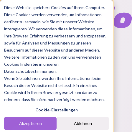
Diese Website speichert Cookies auf Ihrem Computer.
Diese Cookies werden verwendet, um Informationen
darüber zu sammeln, wie Sie mit unserer Website
interagieren. Wir verwenden diese Informationen, um
Ihre Browser-Erfahrung zu verbessern und anzupassen,
Features
sowie für Analysen und Messungen zu unseren
Solutions
Besuchern auf dieser Website und anderen Medien.
Blog
Charts
Rabatt Codes
Pakete
Weitere Informationen zu den von uns verwendeten
Cookies finden Sie in unseren
Datenschutzbestimmungen.
Wenn Sie ablehnen, werden Ihre Informationen beim
Login
Besuch dieser Website nicht erfasst. Ein einzelnes
Melde dich bei Nindo an
Cookie wird in Ihrem Browser gesetzt, um daran zu
erinnern, dass Sie nicht nachverfolgt werden möchten.
Du hast noch keinen Account?
Registrieren
Cookie-Einstellungen
Akzeptieren
Ablehnen