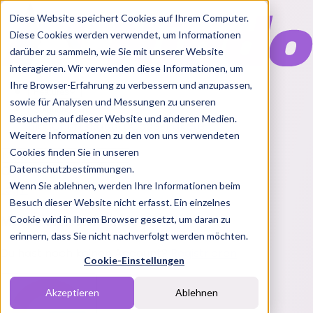
Diese Website speichert Cookies auf Ihrem Computer.
Diese Cookies werden verwendet, um Informationen
darüber zu sammeln, wie Sie mit unserer Website
interagieren. Wir verwenden diese Informationen, um
Ihre Browser-Erfahrung zu verbessern und anzupassen,
Features
sowie für Analysen und Messungen zu unseren
Solutions
Besuchern auf dieser Website und anderen Medien.
Blog
Charts
Rabatt Codes
Pakete
Weitere Informationen zu den von uns verwendeten
Cookies finden Sie in unseren
Datenschutzbestimmungen.
Wenn Sie ablehnen, werden Ihre Informationen beim
Login
Besuch dieser Website nicht erfasst. Ein einzelnes
Melde dich bei Nindo an
Cookie wird in Ihrem Browser gesetzt, um daran zu
erinnern, dass Sie nicht nachverfolgt werden möchten.
Du hast noch keinen Account?
Registrieren
Cookie-Einstellungen
Akzeptieren
Ablehnen