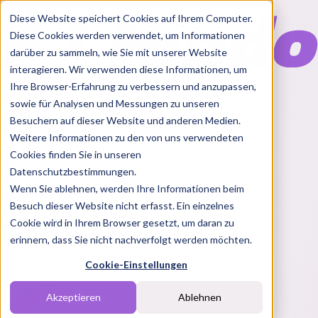
Diese Website speichert Cookies auf Ihrem Computer.
Diese Cookies werden verwendet, um Informationen
darüber zu sammeln, wie Sie mit unserer Website
interagieren. Wir verwenden diese Informationen, um
Ihre Browser-Erfahrung zu verbessern und anzupassen,
Features
sowie für Analysen und Messungen zu unseren
Solutions
Besuchern auf dieser Website und anderen Medien.
Blog
Charts
Rabatt Codes
Pakete
Weitere Informationen zu den von uns verwendeten
Cookies finden Sie in unseren
Datenschutzbestimmungen.
Wenn Sie ablehnen, werden Ihre Informationen beim
Login
Besuch dieser Website nicht erfasst. Ein einzelnes
Melde dich bei Nindo an
Cookie wird in Ihrem Browser gesetzt, um daran zu
erinnern, dass Sie nicht nachverfolgt werden möchten.
Du hast noch keinen Account?
Registrieren
Cookie-Einstellungen
Akzeptieren
Ablehnen