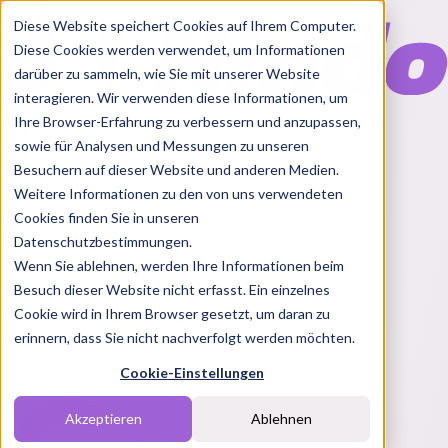
Diese Website speichert Cookies auf Ihrem Computer.
Diese Cookies werden verwendet, um Informationen
darüber zu sammeln, wie Sie mit unserer Website
interagieren. Wir verwenden diese Informationen, um
Ihre Browser-Erfahrung zu verbessern und anzupassen,
Features
sowie für Analysen und Messungen zu unseren
Solutions
Besuchern auf dieser Website und anderen Medien.
Blog
Charts
Rabatt Codes
Pakete
Weitere Informationen zu den von uns verwendeten
Cookies finden Sie in unseren
Datenschutzbestimmungen.
Wenn Sie ablehnen, werden Ihre Informationen beim
Login
Besuch dieser Website nicht erfasst. Ein einzelnes
Melde dich bei Nindo an
Cookie wird in Ihrem Browser gesetzt, um daran zu
erinnern, dass Sie nicht nachverfolgt werden möchten.
Du hast noch keinen Account?
Registrieren
Cookie-Einstellungen
Akzeptieren
Ablehnen