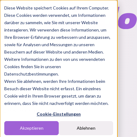
Diese Website speichert Cookies auf Ihrem Computer.
Diese Cookies werden verwendet, um Informationen
darüber zu sammeln, wie Sie mit unserer Website
interagieren. Wir verwenden diese Informationen, um
Ihre Browser-Erfahrung zu verbessern und anzupassen,
Features
sowie für Analysen und Messungen zu unseren
Solutions
Besuchern auf dieser Website und anderen Medien.
Blog
Charts
Rabatt Codes
Pakete
Weitere Informationen zu den von uns verwendeten
Cookies finden Sie in unseren
Datenschutzbestimmungen.
Wenn Sie ablehnen, werden Ihre Informationen beim
Login
Besuch dieser Website nicht erfasst. Ein einzelnes
Melde dich bei Nindo an
Cookie wird in Ihrem Browser gesetzt, um daran zu
erinnern, dass Sie nicht nachverfolgt werden möchten.
Du hast noch keinen Account?
Registrieren
Cookie-Einstellungen
Akzeptieren
Ablehnen