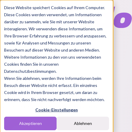
Diese Website speichert Cookies auf Ihrem Computer.
Diese Cookies werden verwendet, um Informationen
darüber zu sammeln, wie Sie mit unserer Website
interagieren. Wir verwenden diese Informationen, um
Ihre Browser-Erfahrung zu verbessern und anzupassen,
Features
sowie für Analysen und Messungen zu unseren
Solutions
Besuchern auf dieser Website und anderen Medien.
Blog
Charts
Rabatt Codes
Pakete
Weitere Informationen zu den von uns verwendeten
Cookies finden Sie in unseren
Datenschutzbestimmungen.
Wenn Sie ablehnen, werden Ihre Informationen beim
Login
Besuch dieser Website nicht erfasst. Ein einzelnes
Melde dich bei Nindo an
Cookie wird in Ihrem Browser gesetzt, um daran zu
erinnern, dass Sie nicht nachverfolgt werden möchten.
Du hast noch keinen Account?
Registrieren
Cookie-Einstellungen
Akzeptieren
Ablehnen