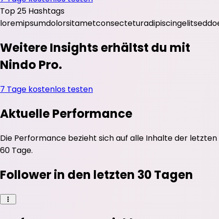
Top 25 Hashtags
lorem
ipsum
dolor
sit
amet
consectetur
adipiscing
elit
sed
do
Weitere Insights erhältst du mit
Nindo Pro.
7 Tage kostenlos testen
Aktuelle Performance
Die Performance bezieht sich auf alle Inhalte der letzten
60 Tage.
Follower in den letzten 30 Tagen