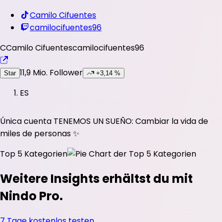
Camilo Cifuentes
camilocifuentes96
C
Camilo Cifuentes
camilocifuentes96
11,9 Mio.
Follower
Star
+3,14 %
ES
Única cuenta TENEMOS UN SUEÑO: Cambiar la vida de
miles de personas ✨️
Top 5 Kategorien
Weitere Insights erhältst du mit
Nindo Pro.
7 Tage kostenlos testen