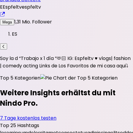
E
Espfeltv
espfeltv
1,31 Mio.
Follower
Mega
ES
Soy la d “Trabajo x 1 día ”🫶🏻 IG: Espfeltv ♥️ vlogs| fashion
| comedy acting Links de Los Favoritos de mi casa aqui⤵️
Top 5 Kategorien
Weitere Insights erhältst du mit
Nindo Pro.
7 Tage kostenlos testen
Top 25 Hashtags
lorem
ipsum
dolor
sit
amet
consectetur
adipiscing
elit
sed
do