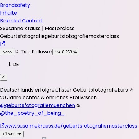
Brandsafety
Inhalte
Branded Content
S
Susanne Krauss | Masterclass
Geburtsfotografie
geburtsfotografiemasterclass
1,2 Tsd.
Follower
Nano
-0,253 %
DE
Deutschlands erfolgreichster Geburtsfotografiekurs ↗️
20 Jahre echtes & ehrliches Profiwissen.
@geburtsfotografiemuenchen
&
@the_poetry_of_being_
www.susannekrauss.de/geburtsfotografiemasterclass
+1 weitere