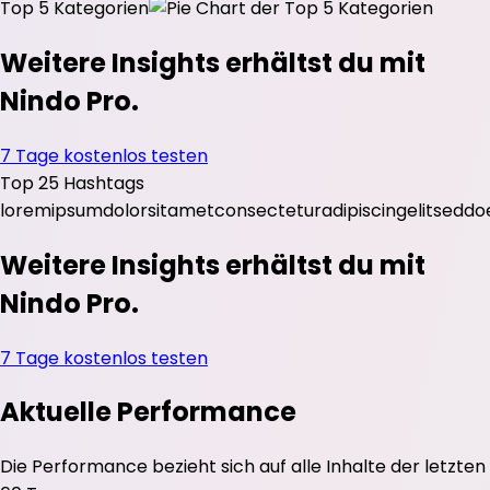
Top 5 Kategorien
Weitere Insights erhältst du mit
Nindo Pro.
7 Tage kostenlos testen
Top 25 Hashtags
lorem
ipsum
dolor
sit
amet
consectetur
adipiscing
elit
sed
do
Weitere Insights erhältst du mit
Nindo Pro.
7 Tage kostenlos testen
Aktuelle Performance
Die Performance bezieht sich auf alle Inhalte der letzten