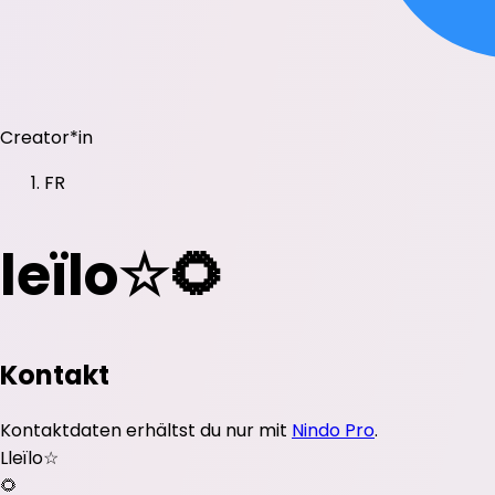
Creator*in
FR
leïlo☆🌻
Kontakt
Kontaktdaten erhältst du nur mit
Nindo Pro
.
L
leïlo☆
🌻