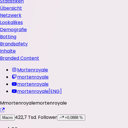
Statistiken
Übersicht
Netzwerk
Lookalikes
Demografie
Botting
Brandsafety
Inhalte
Branded Content
Mortenroyale
mortenroyale
mortenroyale
mortenroyale[ENG]
M
mortenroyale
mortenroyale
422,7 Tsd.
Follower
Macro
+0,0888 %