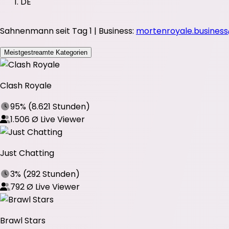
DE
Sahnenmann seit Tag 1 | Business:
mortenroyale.busines
Meistgestreamte Kategorien
Clash Royale
95%
(
8.621 Stunden
)
1.506
Ø Live Viewer
Just Chatting
3%
(
292 Stunden
)
792
Ø Live Viewer
Brawl Stars