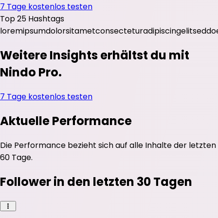
7 Tage kostenlos testen
Top 25 Hashtags
lorem
ipsum
dolor
sit
amet
consectetur
adipiscing
elit
sed
do
Weitere Insights erhältst du mit
Nindo Pro.
7 Tage kostenlos testen
Aktuelle Performance
Die Performance bezieht sich auf alle Inhalte der letzten
60 Tage.
Follower in den letzten 30 Tagen