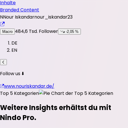
Inhalte
Branded Content
N
Nour Iskandar
nour_iskandar23
484,6 Tsd.
Follower
Macro
-2,05 %
DE
EN
Follow us ⬇️
www.nouriskandar.de/
Top 5 Kategorien
Weitere Insights erhältst du mit
Nindo Pro.