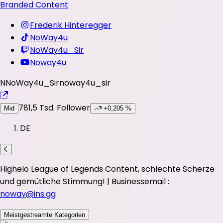
Branded Content
Frederik Hinteregger
NoWay4u
NoWay4u_Sir
Noway4u
N
NoWay4u_Sir
noway4u_sir
781,5 Tsd.
Follower
Mid
+0,205 %
DE
Highelo League of Legends Content, schlechte Scherze
und gemütliche Stimmung! | Businessemail :
noway@ins.gg
Meistgestreamte Kategorien