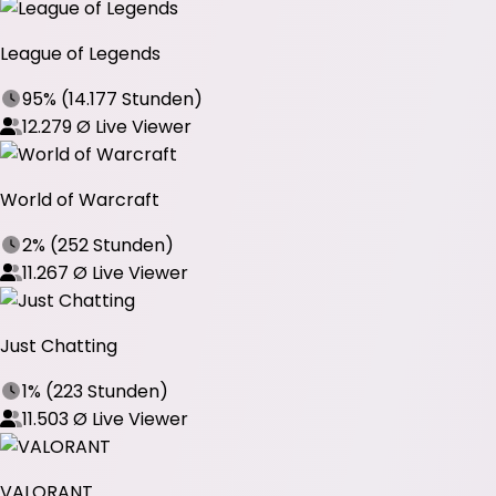
League of Legends
95%
(
14.177 Stunden
)
12.279
Ø Live Viewer
World of Warcraft
2%
(
252 Stunden
)
11.267
Ø Live Viewer
Just Chatting
1%
(
223 Stunden
)
11.503
Ø Live Viewer
VALORANT