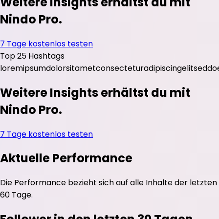
Weitere Insights erhältst du mit
Nindo Pro.
7 Tage kostenlos testen
Top 25 Hashtags
lorem
ipsum
dolor
sit
amet
consectetur
adipiscing
elit
sed
do
Weitere Insights erhältst du mit
Nindo Pro.
7 Tage kostenlos testen
Aktuelle Performance
Die Performance bezieht sich auf alle Inhalte der letzten
60 Tage.