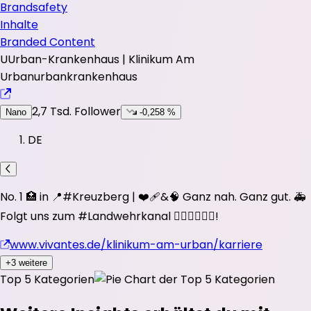
Brandsafety
Inhalte
Branded Content
U
Urban-Krankenhaus | Klinikum Am
Urban
urbankrankenhaus
2,7 Tsd.
Follower
Nano
-0,258 %
DE
No. 1 🏥 in 📍
#Kreuzberg
| ❤️‍🩹&🧠 Ganz nah. Ganz gut. 🚑
Folgt uns zum
#Landwehrkanal
👩🏽‍⚕️🧑🏻‍⚕️!
www.vivantes.de/klinikum-am-urban/karriere
+3 weitere
Top 5 Kategorien