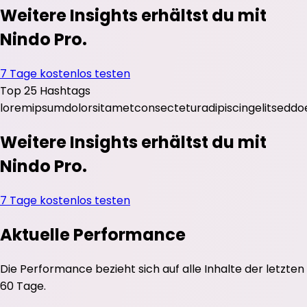
Weitere Insights erhältst du mit
Nindo Pro.
7 Tage kostenlos testen
Top 25 Hashtags
lorem
ipsum
dolor
sit
amet
consectetur
adipiscing
elit
sed
do
Weitere Insights erhältst du mit
Nindo Pro.
7 Tage kostenlos testen
Aktuelle Performance
Die Performance bezieht sich auf alle Inhalte der letzten
60 Tage.