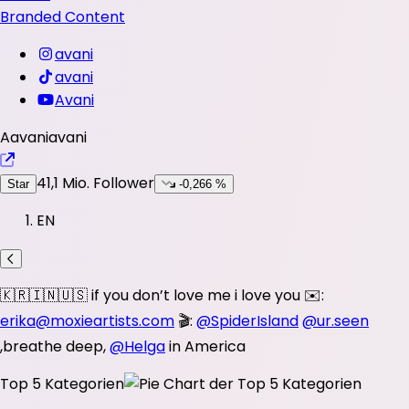
Branded Content
avani
avani
Avani
A
avani
avani
41,1 Mio.
Follower
Star
-0,266 %
EN
🇰🇷🇮🇳🇺🇸 if you don’t love me i love you ✉️:
erika@moxieartists.com
🎬:
@SpiderIsland
@ur.seen
,breathe deep,
@Helga
in America
Top 5 Kategorien