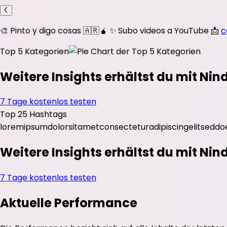
🎨 Pinto y digo cosas 🇦🇷🧉 ✨ Subo videos a YouTube 📩
c
Top 5 Kategorien
Weitere Insights erhältst du mit Nin
7 Tage kostenlos testen
Top 25 Hashtags
lorem
ipsum
dolor
sit
amet
consectetur
adipiscing
elit
sed
do
Weitere Insights erhältst du mit Nin
7 Tage kostenlos testen
Aktuelle Performance