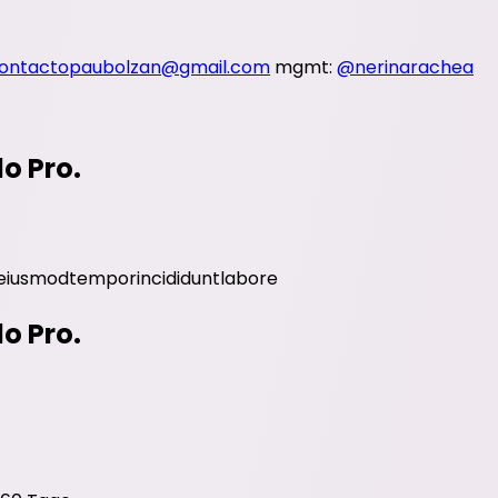
ontactopaubolzan@gmail.com
mgmt:
@nerinarachea
do Pro.
eiusmod
tempor
incididunt
labore
do Pro.