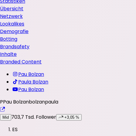
Statistiken
Übersicht
Netzwerk
Lookalikes
Demografie
Botting
Brandsafety
Inhalte
Branded Content
Pau Bolzan
Paula Bolzan
Pau Bolzan
P
Pau Bolzan
bolzanpaula
703,7 Tsd.
Follower
Mid
+3,05 %
ES