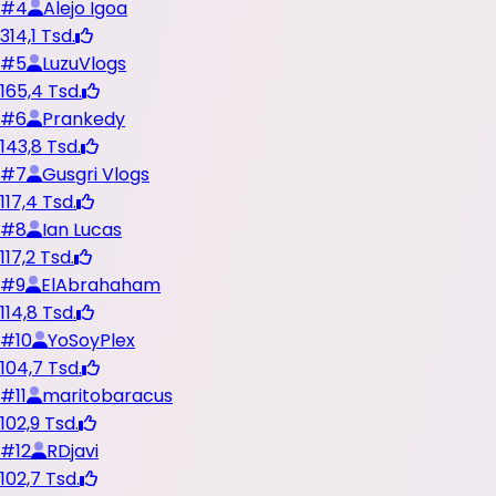
#
4
Alejo Igoa
314,1 Tsd.
#
5
LuzuVlogs
165,4 Tsd.
#
6
Prankedy
143,8 Tsd.
#
7
Gusgri Vlogs
117,4 Tsd.
#
8
Ian Lucas
117,2 Tsd.
#
9
ElAbrahaham
114,8 Tsd.
#
10
YoSoyPlex
104,7 Tsd.
#
11
maritobaracus
102,9 Tsd.
#
12
RDjavi
102,7 Tsd.