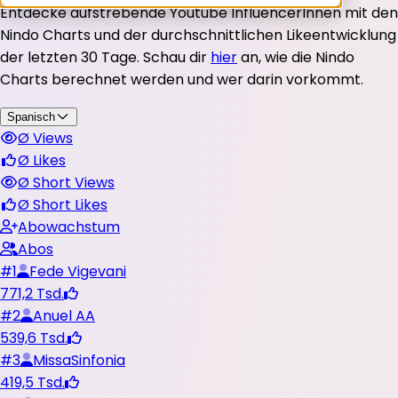
Entdecke aufstrebende Youtube InfluencerInnen mit den
Nindo Charts und der durchschnittlichen Likeentwicklung
der letzten 30 Tage.
Schau dir
hier
an, wie die Nindo
Charts berechnet werden und wer darin vorkommt.
Spanisch
Ø Views
Ø Likes
Ø Short Views
Ø Short Likes
Abowachstum
Abos
#
1
Fede Vigevani
771,2 Tsd.
#
2
Anuel AA
539,6 Tsd.
#
3
MissaSinfonia
419,5 Tsd.