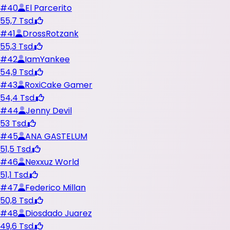
#
40
El Parcerito
55,7 Tsd.
#
41
DrossRotzank
55,3 Tsd.
#
42
IamYankee
54,9 Tsd.
#
43
RoxiCake Gamer
54,4 Tsd.
#
44
Jenny Devil
53 Tsd.
#
45
ANA GASTELUM
51,5 Tsd.
#
46
Nexxuz World
51,1 Tsd.
#
47
Federico Millan
50,8 Tsd.
#
48
Diosdado Juarez
49,6 Tsd.