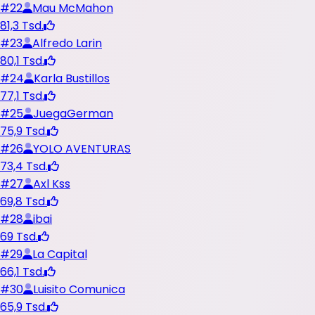
#
22
Mau McMahon
81,3 Tsd.
#
23
Alfredo Larin
80,1 Tsd.
#
24
Karla Bustillos
77,1 Tsd.
#
25
JuegaGerman
75,9 Tsd.
#
26
YOLO AVENTURAS
73,4 Tsd.
#
27
Axl Kss
69,8 Tsd.
#
28
ibai
69 Tsd.
#
29
La Capital
66,1 Tsd.
#
30
Luisito Comunica
65,9 Tsd.