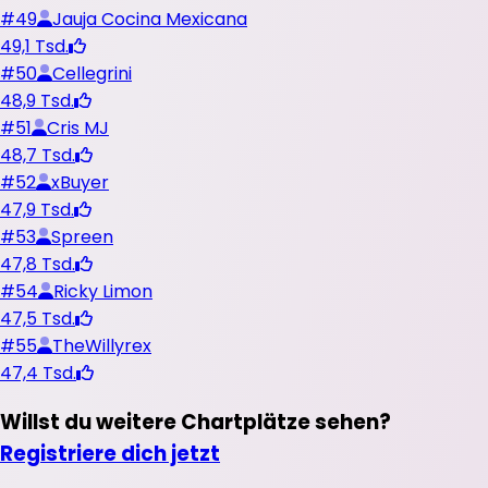
#
49
Jauja Cocina Mexicana
49,1 Tsd.
#
50
Cellegrini
48,9 Tsd.
#
51
Cris MJ
48,7 Tsd.
#
52
xBuyer
47,9 Tsd.
#
53
Spreen
47,8 Tsd.
#
54
Ricky Limon
47,5 Tsd.
#
55
TheWillyrex
47,4 Tsd.
Willst du weitere Chartplätze sehen?
Registriere dich jetzt