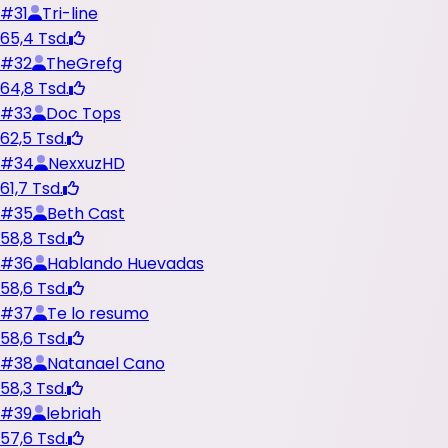
#
31
Tri-line
65,4 Tsd.
#
32
TheGrefg
64,8 Tsd.
#
33
Doc Tops
62,5 Tsd.
#
34
NexxuzHD
61,7 Tsd.
#
35
Beth Cast
58,8 Tsd.
#
36
Hablando Huevadas
58,6 Tsd.
#
37
Te lo resumo
58,6 Tsd.
#
38
Natanael Cano
58,3 Tsd.
#
39
lebriah
57,6 Tsd.