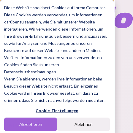
Diese Website speichert Cookies auf Ihrem Computer.
Diese Cookies werden verwendet, um Informationen
darüber zu sammeln, wie Sie mit unserer Website
interagieren. Wir verwenden diese Informationen, um
Ihre Browser-Erfahrung zu verbessern und anzupassen,
Features
sowie für Analysen und Messungen zu unseren
Solutions
Besuchern auf dieser Website und anderen Medien.
Blog
Charts
Rabatt Codes
Pakete
Weitere Informationen zu den von uns verwendeten
Cookies finden Sie in unseren
Datenschutzbestimmungen.
Wenn Sie ablehnen, werden Ihre Informationen beim
Login
Besuch dieser Website nicht erfasst. Ein einzelnes
Übersicht
Cookie wird in Ihrem Browser gesetzt, um daran zu
YouTube
erinnern, dass Sie nicht nachverfolgt werden möchten.
Instagram
TikTok
Cookie-Einstellungen
Twitch
Influencer
Brands
Akzeptieren
Ablehnen