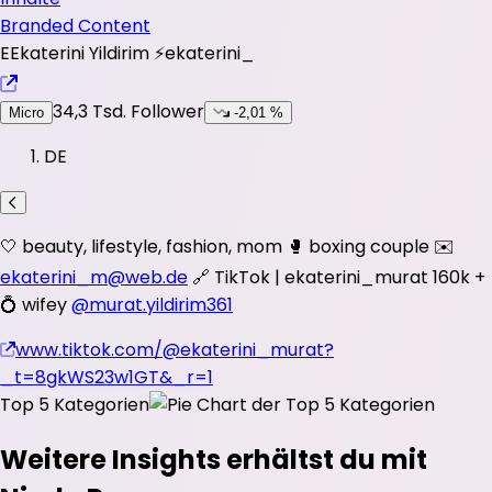
Branded Content
E
Ekaterini Yildirim ⚡️
ekaterini_
34,3 Tsd.
Follower
Micro
-2,01 %
DE
🤍 beauty, lifestyle, fashion, mom 🥊 boxing couple ✉️
ekaterini_m@web.de
🔗 TikTok | ekaterini_murat 160k +
💍 wifey
@murat.yildirim361
www.tiktok.com/@ekaterini_murat?
_t=8gkWS23w1GT&_r=1
Top 5 Kategorien
Weitere Insights erhältst du mit