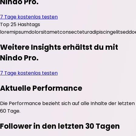
Nindo Pro.
7 Tage kostenlos testen
Top 25 Hashtags
lorem
ipsum
dolor
sit
amet
consectetur
adipiscing
elit
sed
do
Weitere Insights erhältst du mit
Nindo Pro.
7 Tage kostenlos testen
Aktuelle Performance
Die Performance bezieht sich auf alle Inhalte der letzten
60 Tage.
Follower in den letzten 30 Tagen