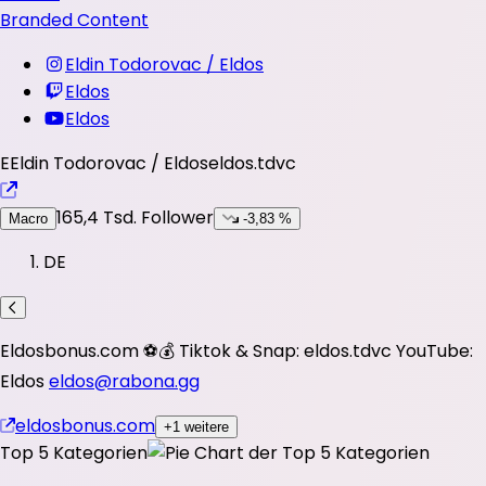
Branded Content
Eldin Todorovac / Eldos
Eldos
Eldos
E
Eldin Todorovac / Eldos
eldos.tdvc
165,4 Tsd.
Follower
Macro
-3,83 %
DE
Eldosbonus.com ⚽️💰 Tiktok & Snap: eldos.tdvc YouTube:
Eldos
eldos@rabona.gg
eldosbonus.com
+1 weitere
Top 5 Kategorien