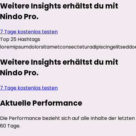
Weitere Insights erhältst du mit
Nindo Pro.
7 Tage kostenlos testen
Top 25 Hashtags
lorem
ipsum
dolor
sit
amet
consectetur
adipiscing
elit
sed
do
Weitere Insights erhältst du mit
Nindo Pro.
7 Tage kostenlos testen
Aktuelle Performance
Die Performance bezieht sich auf alle Inhalte der letzten
60 Tage.