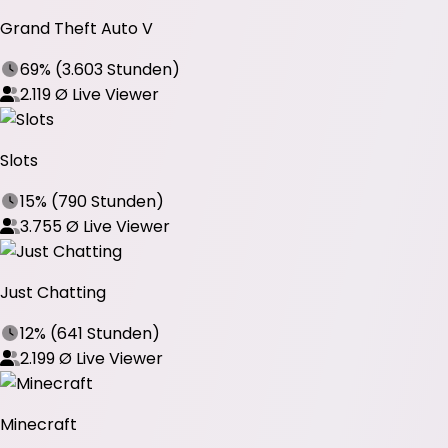
Grand Theft Auto V
69%
(
3.603 Stunden
)
2.119
Ø Live Viewer
Slots
15%
(
790 Stunden
)
3.755
Ø Live Viewer
Just Chatting
12%
(
641 Stunden
)
2.199
Ø Live Viewer
Minecraft