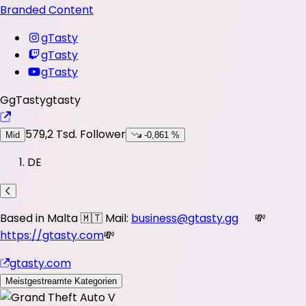
Branded Content
gTasty
gTasty
gTasty
G
gTasty
gtasty
579,2 Tsd.
Follower
Mid
-0,861 %
DE
Based in Malta 🇲🇹 Mail:
business@gtasty.gg
⠀⠀💸
https://gtasty.com
💸
gtasty.com
Meistgestreamte Kategorien