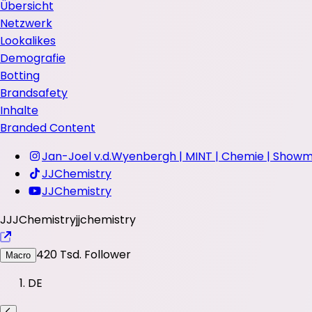
Übersicht
Netzwerk
Lookalikes
Demografie
Botting
Brandsafety
Inhalte
Branded Content
Jan-Joel v.d.Wyenbergh | MINT | Chemie | Show
JJChemistry
JJChemistry
J
JJChemistry
jjchemistry
420 Tsd.
Follower
Macro
DE