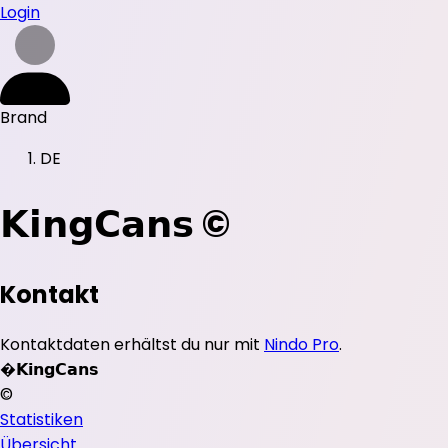
Login
Brand
DE
𝗞𝗶𝗻𝗴𝗖𝗮𝗻𝘀 ©
Kontakt
Kontaktdaten erhältst du nur mit
Nindo Pro
.
�
𝗞𝗶𝗻𝗴𝗖𝗮𝗻𝘀
©
Statistiken
Übersicht