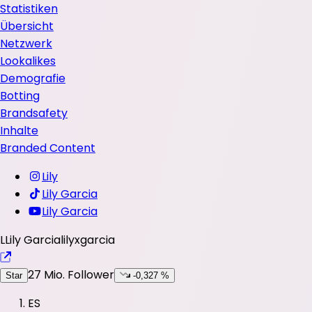
Statistiken
Übersicht
Netzwerk
Lookalikes
Demografie
Botting
Brandsafety
Inhalte
Branded Content
Lily
Lily Garcia
Lily Garcia
L
Lily Garcia
lilyxgarcia
27 Mio.
Follower
Star
-0,327 %
ES