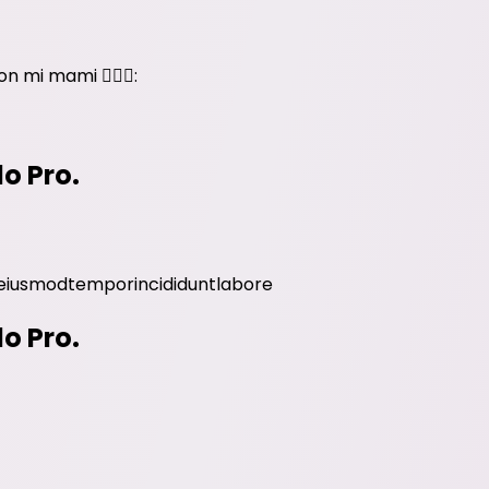
 mi mami 🧚🏻‍♀️:
do Pro.
eiusmod
tempor
incididunt
labore
do Pro.