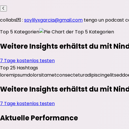
collabs💌 :
soylilyxgarcia@gmail.com
tengo un podcast con
Top 5 Kategorien
Weitere Insights erhältst du mit Nin
7 Tage kostenlos testen
Top 25 Hashtags
lorem
ipsum
dolor
sit
amet
consectetur
adipiscing
elit
sed
do
Weitere Insights erhältst du mit Nin
7 Tage kostenlos testen
Aktuelle Performance