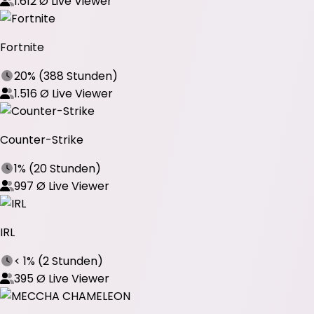
1.612
Ø Live Viewer
Fortnite
20%
(
388 Stunden
)
1.516
Ø Live Viewer
Counter-Strike
1%
(
20 Stunden
)
997
Ø Live Viewer
IRL
< 1%
(
2 Stunden
)
395
Ø Live Viewer