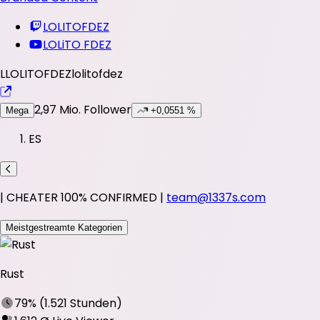
LOLITOFDEZ
LOLiTO FDEZ
L
LOLITOFDEZ
lolitofdez
2,97 Mio.
Follower
Mega
+0,0551 %
ES
| CHEATER 100% CONFIRMED |
team@1337s.com
Meistgestreamte Kategorien
Rust
79%
(
1.521 Stunden
)