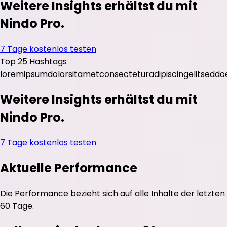
Weitere Insights erhältst du mit
Nindo Pro.
7 Tage kostenlos testen
Top 25 Hashtags
lorem
ipsum
dolor
sit
amet
consectetur
adipiscing
elit
sed
do
Weitere Insights erhältst du mit
Nindo Pro.
7 Tage kostenlos testen
Aktuelle Performance
Die Performance bezieht sich auf alle Inhalte der letzten
60 Tage.