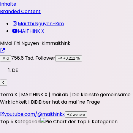
Inhalte
Branded Content
Mai Thi Nguyen-Kim
MAITHINK X
M
Mai Thi Nguyen-Kim
maithink
756,6 Tsd.
Follower
Mid
+0,212 %
DE
Terra X | MAITHINK X | maiLab | Die kleinste gemeinsame
Wirklichkeit | BiBiBiber hat da mal 'ne Frage
youtube.com/@maithinkx
+2 weitere
Top 5 Kategorien