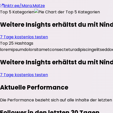
linktr.ee/Mara.Matze
Top 5 Kategorien
Weitere Insights erhältst du mit Nin
7 Tage kostenlos testen
Top 25 Hashtags
lorem
ipsum
dolor
sit
amet
consectetur
adipiscing
elit
sed
do
Weitere Insights erhältst du mit Nin
7 Tage kostenlos testen
Aktuelle Performance
Die Performance bezieht sich auf alle Inhalte der letzten
Follower in den letzten 30 Tagen