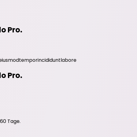
do Pro.
eiusmod
tempor
incididunt
labore
do Pro.
 60 Tage.