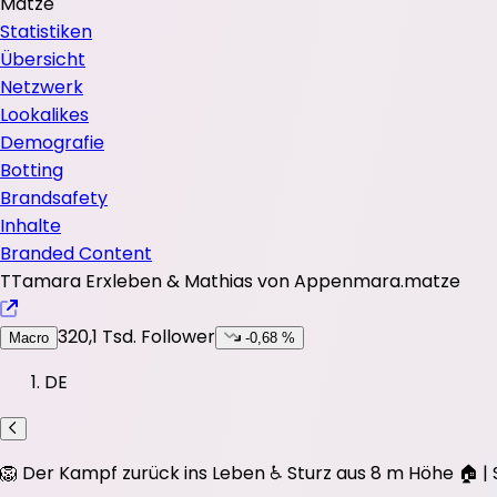
Matze
Statistiken
Übersicht
Netzwerk
Lookalikes
Demografie
Botting
Brandsafety
Inhalte
Branded Content
T
Tamara Erxleben & Mathias von Appen
mara.matze
320,1 Tsd.
Follower
Macro
-0,68 %
DE
🦁 Der Kampf zurück ins Leben ♿️ Sturz aus 8 m Höhe 🏠 |